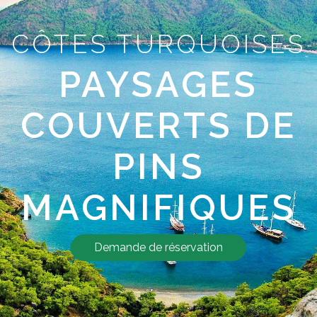
CÔTES TURQUOISES
PAYSAGES
COUVERTS DE
PINS
MAGNIFIQUES
Demande de réservation