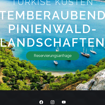
TÜRKISE KÜSTEN
TEMBERAUBEN
PINIENWALD-
LANDSCHAFTE
Reservierungsanfrage