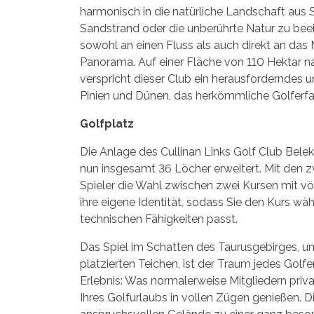
harmonisch in die natürliche Landschaft aus 
Sandstrand oder die unberührte Natur zu beein
sowohl an einen Fluss als auch direkt an das M
Panorama. Auf einer Fläche von 110 Hektar n
verspricht dieser Club ein herausforderndes 
Pinien und Dünen, das herkömmliche Golferfah
Golfplatz
Die Anlage des Cullinan Links Golf Club Bel
nun insgesamt 36 Löcher erweitert. Mit de
Spieler die Wahl zwischen zwei Kursen mit völ
ihre eigene Identität, sodass Sie den Kurs wä
technischen Fähigkeiten passt.
Das Spiel im Schatten des Taurusgebirges, u
platzierten Teichen, ist der Traum jedes Golfe
Erlebnis: Was normalerweise Mitgliedern priva
Ihres Golfurlaubs in vollen Zügen genießen.