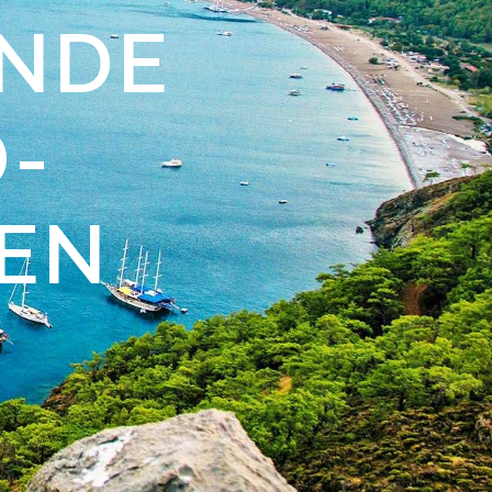
NDE
-
EN