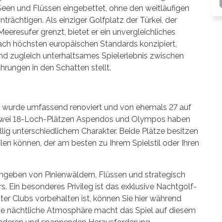
Seen und Flüssen eingebettet, ohne den weitläufigen
trächtigen. Als einziger Golfplatz der Türkei, der
eeresufer grenzt, bietet er ein unvergleichliches
ach höchsten europäischen Standards konzipiert,
und zugleich unterhaltsames Spielerlebnis zwischen
rungen in den Schatten stellt.
ek wurde umfassend renoviert und von ehemals 27 auf
n zwei 18-Loch-Plätzen Aspendos und Olympos haben
lig unterschiedlichem Charakter. Beide Plätze besitzen
hlen können, der am besten zu Ihrem Spielstil oder Ihren
mgeben von Pinienwäldern, Flüssen und strategisch
rs. Ein besonderes Privileg ist das exklusive Nachtgolf-
ter Clubs vorbehalten ist, können Sie hier während
 Die nächtliche Atmosphäre macht das Spiel auf diesem