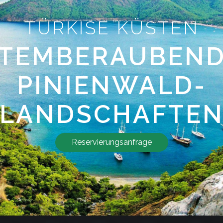
TÜRKISE KÜSTEN
TEMBERAUBEN
PINIENWALD-
LANDSCHAFTE
Reservierungsanfrage