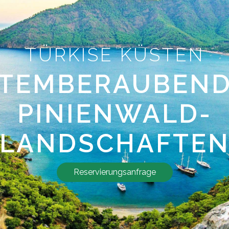
TÜRKISE KÜSTEN
TEMBERAUBEN
PINIENWALD-
LANDSCHAFTE
Reservierungsanfrage