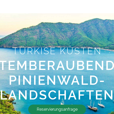
TÜRKISE KÜSTEN
TEMBERAUBEN
PINIENWALD-
LANDSCHAFTE
Reservierungsanfrage