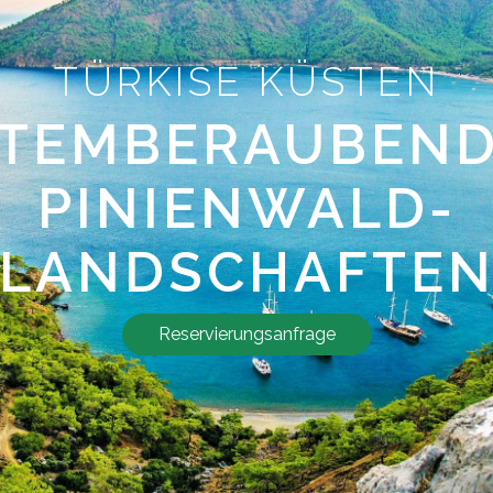
TÜRKISE KÜSTEN
TEMBERAUBEN
PINIENWALD-
LANDSCHAFTE
Reservierungsanfrage